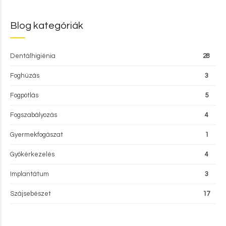
Blog kategóriák
Dentálhigiénia
28
Foghúzás
3
Fogpótlás
5
Fogszabályozás
4
Gyermekfogászat
1
Gyökérkezelés
4
Implantátum
3
Szájsebészet
17