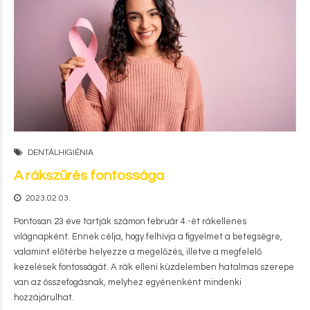
DENTÁLHIGIÉNIA
A rákszűrés fontossága
2023.02.03.
Pontosan 23 éve tartják számon február 4.-ét rákellenes
világnapként. Ennek célja, hogy felhívja a figyelmet a betegségre,
valamint előtérbe helyezze a megelőzés, illetve a megfelelő
kezelések fontosságát. A rák elleni küzdelemben hatalmas szerepe
van az összefogásnak, melyhez egyénenként mindenki
hozzájárulhat.