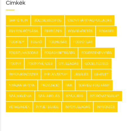
Címkék
BAKTÉRIUM
BÖLCSESSÉGFOG
CSONTHÁRTYAGYULLADÁS
EGY FOG PÓTLÁSA
FERTŐZÉS
FOGFEHÉRÍTÉS
FOGKEFE
FOGKRÉM
FOGKŐ
FOGMOSÁS
FOGPÓTLÁS
FOGSZUVASODÁS
FOGÁGYBETEGSÉG
FOGÉRZÉKENYSÉG
FOGÍNY
FOGÍNYVÉRZÉS
GYULLADÁS
GÓCBETEGSÉG
IMMUNRENDSZER
IMPLANTÁTUM
JEGELÉS
LEHELET
NYÁLKAHÁRTYA
PREVENCIÓ
RÁK
SORVÉGI FOGHIÁNY
SZÁJHIGIÉNIA
SZÁJÁPOLÁS
SZÁJÜREG
SZŰRŐVIZSGÁLAT
VÉRALVADÉK
ÍNYBETEGSÉG
ÍNYGYULLADÁS
ÍNYVÉRZÉS