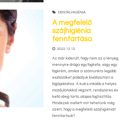
DENTÁLHIGIÉNIA
A megfelelő
szájhigiénia
fenntartása
2022.12.12.
Az már kiderült, hogy nem az a lényeg,
mennyire drága egy fogkefe, vagy egy
fogkrém, amikor a számunkra legjobb
eszközöket próbáljuk kiválasztani a
fogápoláshoz. A kulcs inkább a helyes
mozdulatokkal végzett, rendszeres és
kellő ideig tartó, alapos fogtisztítás.
Mindezek mellett mit tehetünk még
azért, hogy a megfelelő szájhigiéniát
fenntartsuk?