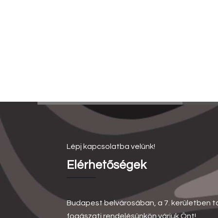
Lépj kapcsolatba velünk!
Elérhetőségek
Budapest belvárosában, a 7. kerületben t
fogászati rendelésünkön várjuk Önt!