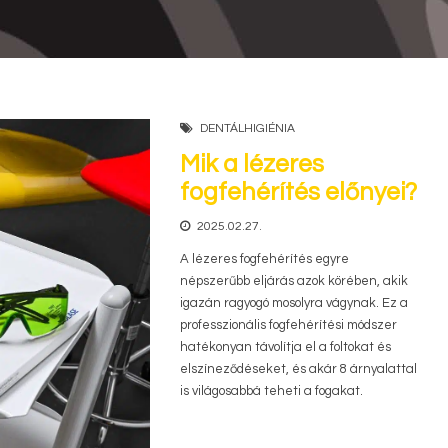
DENTÁLHIGIÉNIA
Mik a lézeres
fogfehérítés előnyei?
2025.02.27.
A lézeres fogfehérítés egyre
népszerűbb eljárás azok körében, akik
igazán ragyogó mosolyra vágynak. Ez a
professzionális fogfehérítési módszer
hatékonyan távolítja el a foltokat és
elszíneződéseket, és akár 8 árnyalattal
is világosabbá teheti a fogakat.